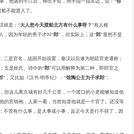
掌，他遇到
李白
后，伸出手臂，用手指一指东边，说：“
你
渡船不能渡人了。
话就是：“
大人您今天渡船北方有什么事呀？
”有人根
人，因为年轻的男子才叫“
郎
”，但实际上，这“
郎
”显然不是
；二是官名，战国开始设置，秦汉以后遂为朝廷官吏通称；
；五是姓氏。诗中的“
郎
”可以用解释为第二种，即郎官之
郎
”，又比如《汉书·明帝纪》：“
馆陶公主为子求郎
”。
，但这儿离京城有好几千公里，一个渡口的小吏能够知道他
他的宫锦袍，人家一看，当然知道他就是一个官了。还没等
是：不管有什么事，是大事或小事，反正今天是行不得了，因