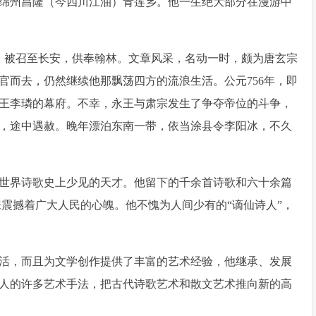
绵州昌隆（今四川江油）青莲乡。他一生绝大部分在漫游中
荐，被召至长安，供奉翰林。文章风采，名动一时，颇为唐玄宗
官而去，仍然继续他那飘荡四方的流浪生活。公元756年，即
王李璘的幕府。不幸，永王与肃宗发生了争夺帝位的斗争，
，途中遇赦。晚年漂泊东南一带，依当涂县令李阳冰，不久
世界诗歌史上少见的天才。他留下的千余首诗歌和六十余篇
年来震撼着广大人民的心魄。他不愧为人间少有的“谪仙诗人”，
活，而且为文学创作提供了丰富的艺术经验，他继承、发展
人的许多艺术手法，把古代诗歌艺术和散文艺术推向新的高