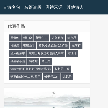
古诗名句
名篇赏析
唐诗宋词
其他诗人
代表作品
蜀道难
赠汪伦
望天门山
古朗月行
静夜思
将进酒
夜宿山寺
黄鹤楼送孟浩然之广陵
侠客行
望庐山瀑布
峨眉山月歌送蜀僧晏入中京
赠汪伦
独坐敬亭山
蜀道难
陌上桑
短歌行(白日何短短,百年苦易满)
长相思三首
赠黄山胡公求白鹇·并序
长干行二首
北风行