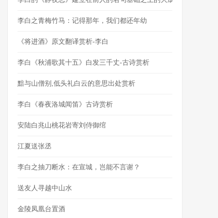
李白之青梅竹马：记得那年，我们都还年幼
《将进酒》原文翻译赏析-李白
李白《秋浦歌其十五》白发三千丈-古诗赏析
黯与山僧别,低头礼白云的意思出处赏析
李白《春夜洛城闻笛》古诗赏析
安陆白兆山桃花岩寄刘侍御绾
江夏送张丞
李白之抽刀断水：在宣城，岂能不言谢？
送友人寻越中山水
金陵凤凰台置酒