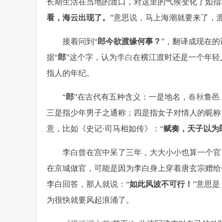
长期生活在当地的渡口，对这里的气候变化了如指
看，海云出现了。
”意思说，马上海潮就要来了，
接着问到“
郎今欲渡缘何事？
”，翻译成现在的
据“
郎
”这个字，认为
李白
在横江渡时还是一个年轻
指人的年纪。
“
郎
”在古代有五种含义：一是地名，
春
秋
鲁邑
三是指少年男子之通称；四是指女子对情人的昵称
意，比如《史记·司马相如传》：“
赋奏，天子以为
李白曾在宫中呆了三年，大大小小也算一个官
在京城做官，可能是因为李白身上穿着唐玄宗赠给
李白回答，那人就说：“
如此风波不可行！
”意思
为很快就要风起浪涌了。