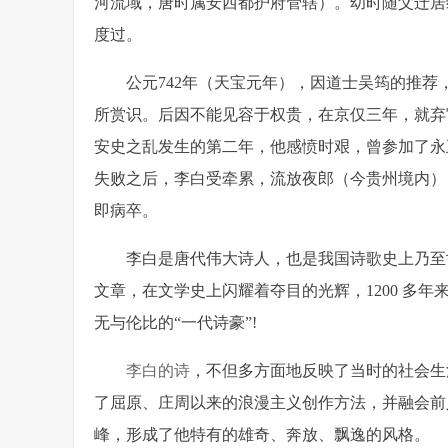
河流域，唐时属安西都护府管辖）。幼时随父迁居
度过。
公元742年（天宝元年），因道士吴筠的推
所赏识。后因不能见容于权贵，在京仅三年，就弃
安史之乱发生的第二年，他感愤时艰，曾参加了永
失败之后，李白受牵累，流放夜郎（今贵州境内）
即病卒。
李白是唐代伟大诗人，也是我国诗歌史上乃至
文章，在文学史上闪耀着夺目的光辉，1200 多
无与伦比的“一代诗豪”!
李白的诗
，不但多方面地反映了当时的社会生
了屈原、庄周以来的浪漫主义创作方法，并融会前
峰，形成了他特有的雄奇、奔放、飘逸的风格。