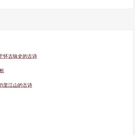
于怀古咏史的古诗
析
韵里江山的古诗