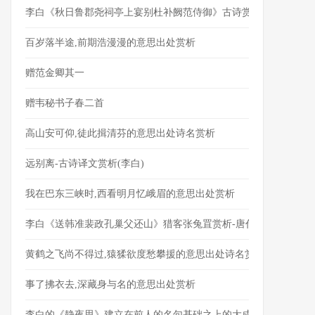
李白《秋日鲁郡尧祠亭上宴别杜补阙范侍御》古诗赏析
百岁落半途,前期浩漫漫的意思出处赏析
赠范金卿其一
赠韦秘书子春二首
高山安可仰,徒此揖清芬的意思出处诗名赏析
远别离-古诗译文赏析(李白)
我在巴东三峡时,西看明月忆峨眉的意思出处赏析
李白《送韩准裴政孔巢父还山》猎客张兔罝赏析-唐代关于友情答赠
黄鹤之飞尚不得过,猿猱欲度愁攀援的意思出处诗名赏析
事了拂衣去,深藏身与名的意思出处赏析
李白的《静夜思》建立在前人的名句基础之上的大成之作