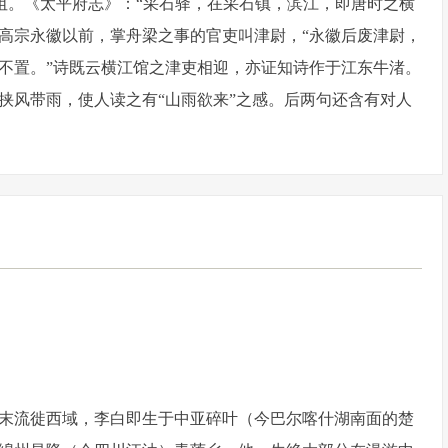
劝阻。《太平府志》：“采石驿，在采石镇，滨江，即唐时之横
;高宗永徽以前，掌舟梁之事的官吏叫津尉，“永徽后废津尉，
不置。”诗既云横江馆之津吏相迎，亦证知诗作于江东牛渚。
挟风带雨，使人读之有“山雨欲来”之感。后两句还含有对人
末流徙西域，李白即生于中亚碎叶（今巴尔喀什湖南面的楚