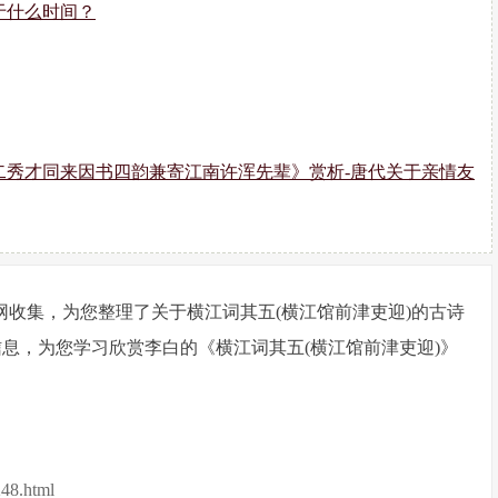
于什么时间？
二秀才同来因书四韵兼寄江南许浑先辈》赏析-唐代关于亲情友
网收集，为您整理了关于横江词其五(横江馆前津吏迎)的古诗
信息，为您学习欣赏李白的《横江词其五(横江馆前津吏迎)》
248.html