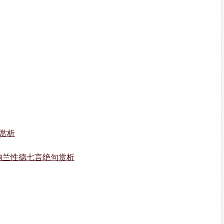
赏析
纳兰性德七言绝句赏析