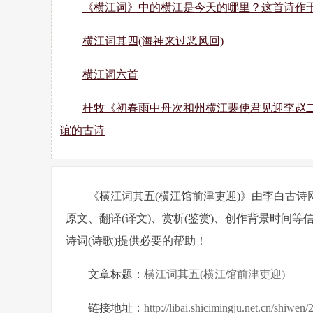
《横江词》中的横江是今天的哪里？这首诗作
横江词其四(海神来过恶风回)
横江词六首
杜牧《初春雨中舟次和州横江裴使君见迎李赵
谊的古诗
《横江词其五(横江馆前津吏迎)》由李白古诗
原文、翻译(译文)、赏析(鉴赏)、创作背景时间等
诗词(诗歌)提供必要的帮助！
文章标题：
横江词其五(横江馆前津吏迎)
链接地址：
http://libai.shicimingju.net.cn/shiwen/