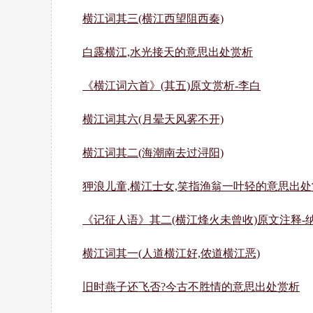
横江词其三(横江西望阻西秦)
白露横江,水光接天的意思出处赏析
《横江词六首》(其五)原文赏析-李白
横江词其六(月晕天风雾不开)
横江词其二(海潮南去过浔阳)
狎浪儿童,横江士女,笑指渔翁一叶轻的意思出处
《记征人语》其二(横江烽火未曾收)原文注释-
横江词其一(人道横江好,侬道横江恶)
旧时燕子还飞否?今古不胜情的意思出处赏析