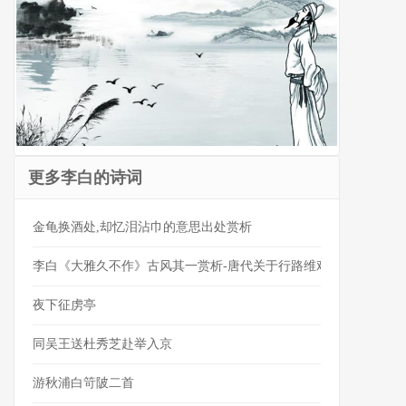
更多李白的诗词
金龟换酒处,却忆泪沾巾的意思出处赏析
李白《大雅久不作》古风其一赏析-唐代关于行路维艰的古诗
夜下征虏亭
同吴王送杜秀芝赴举入京
游秋浦白笴陂二首