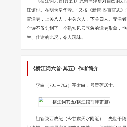
《
横江词六首
(其五)》此诗写津吏对自己的
江馆也。在明为皇华驿。”又按《新唐书·百官志》
置津吏，上关八人，中关六人，下关四人。无津者
全诗不仅刻划了一个熟知风云气象的津吏形象，也
生、仕途的比况，令人玩味。
《横江词六首·其五》作者简介
李白（701～762）字太白，号青莲居士。
祖籍陇西成纪（今甘肃天水附近），先世于隋