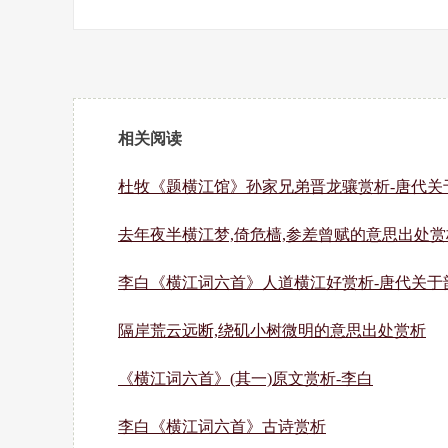
相关阅读
杜牧《题横江馆》孙家兄弟晋龙骧赏析-唐代关
去年夜半横江梦,倚危樯,参差曾赋的意思出处赏
李白《横江词六首》人道横江好赏析-唐代关于
隔岸荒云远断,绕矶小树微明的意思出处赏析
《横江词六首》(其一)原文赏析-李白
李白《横江词六首》古诗赏析