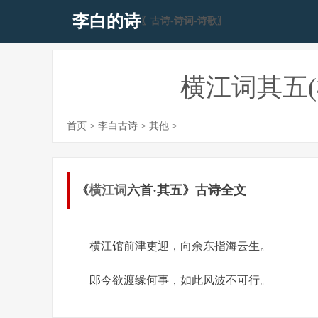
李白的诗
〖古诗-诗词-诗歌〗
横江词其五
首页
>
李白古诗
>
其他
>
《
横江词
六首·其五》古诗全文
横江馆前津吏迎，向余东指海云生。
郎今欲渡缘何事，如此风波不可行。