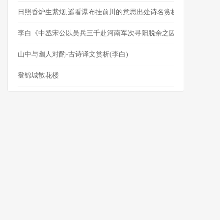
日照香炉生紫烟,遥看瀑布挂前川的意思出处诗名赏析
李白《中丞宋公以吴兵三千赴河南军次寻阳脱余之囚参谋幕府因赠
山中与幽人对酌-古诗译文赏析(李白)
登锦城散花楼